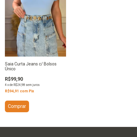
Saia Curta Jeans c/ Bolsos
Único
R$99,90
4
x
de
R$24,98
sem juros
R$94,91
com
Pix
Comprar