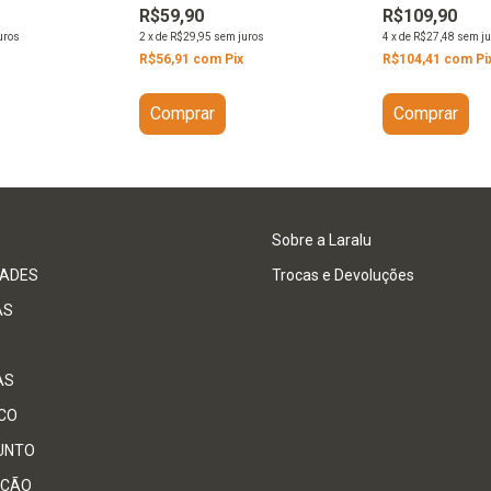
R$109,90
R$59,90
4
x
de
R$27,48
sem ju
2
x
de
R$29,95
sem juros
uros
R$104,41
com
Pi
R$56,91
com
Pix
Comprar
Comprar
Sobre a Laralu
DADES
Trocas e Devoluções
AS
AS
CO
UNTO
CÃO