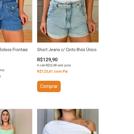
Bolsos Frontais
Short Jeans c/ Cinto Ilhós Único
R$129,90
4
x
de
R$32,48
sem juros
ros
R$123,41
com
Pix
x
Comprar