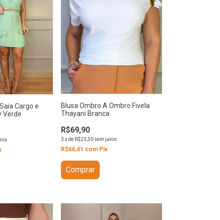
Blusa Ombro A Ombro Fivela
 Saia Cargo e
Thayani Branca
y Verde
R$69,90
3
x
de
R$23,30
sem juros
ros
R$66,41
com
Pix
x
Comprar