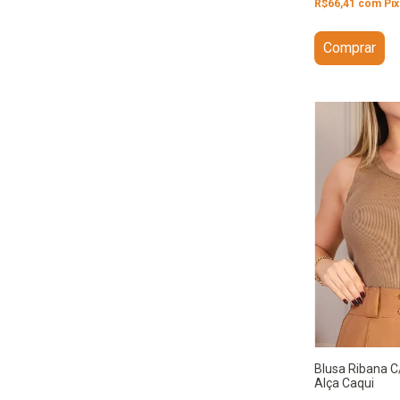
R$66,41
com
Pix
Comprar
Blusa Ribana C/
Alça Caqui