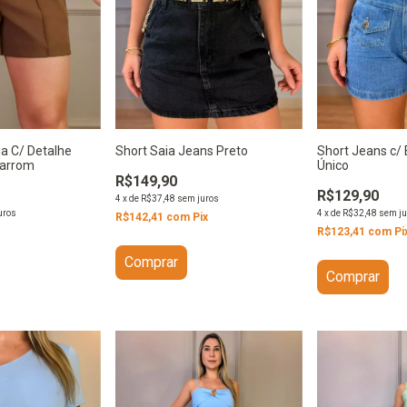
ia C/ Detalhe
Short Saia Jeans Preto
Short Jeans c/ 
Marrom
Único
R$149,90
R$129,90
4
x
de
R$37,48
sem juros
uros
4
x
de
R$32,48
sem ju
R$142,41
com
Pix
R$123,41
com
Pi
Comprar
Comprar