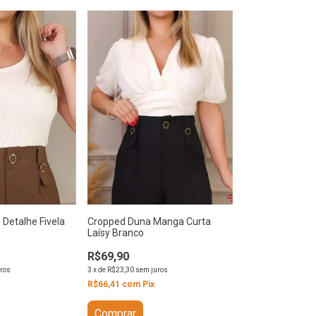
 Detalhe Fivela
Cropped Duna Manga Curta
Laísy Branco
R$69,90
ros
3
x
de
R$23,30
sem juros
R$66,41
com
Pix
Comprar