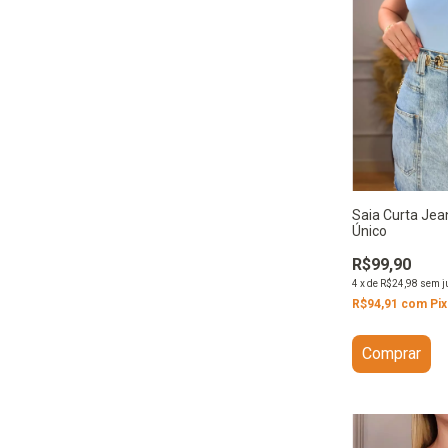
Saia Curta Jea
Único
R$99,90
4
x
de
R$24,98
sem j
R$94,91
com
Pix
Comprar