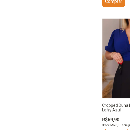
Comprar
Cropped Duna 
Laísy Azul
R$69,90
3
x
de
R$23,30
sem j