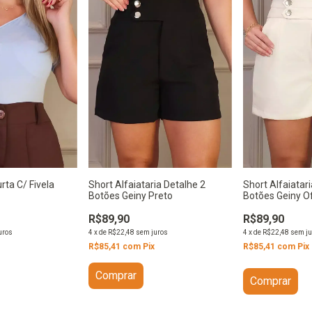
Short Alfaiatar
Short Alfaiataria Detalhe 2
ta C/ Fivela
Botões Geiny O
Botões Geiny Preto
R$89,90
R$89,90
4
x
de
R$22,48
sem ju
4
x
de
R$22,48
sem juros
uros
R$85,41
com
Pix
R$85,41
com
Pix
Comprar
Comprar