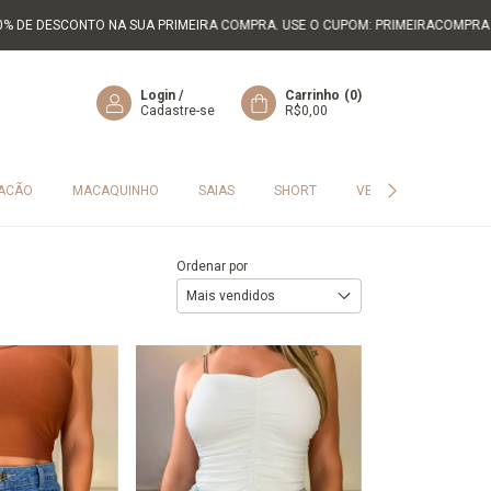
ONTO NA SUA PRIMEIRA COMPRA. USE O CUPOM: PRIMEIRACOMPRA
FRETE G
Login
/
Carrinho
(
0
)
Cadastre-se
R$0,00
ACÃO
MACAQUINHO
SAIAS
SHORT
VESTIDO
GERAL
Ordenar por