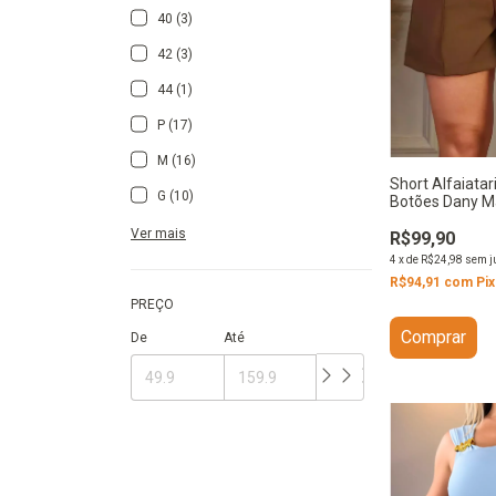
40 (3)
42 (3)
44 (1)
P (17)
M (16)
Short Alfaiatar
G (10)
Botões Dany 
Ver mais
R$99,90
4
x
de
R$24,98
sem j
R$94,91
com
Pix
PREÇO
Comprar
De
Até