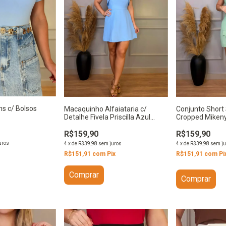
ns c/ Bolsos
Conjunto Short
Macaquinho Alfaiataria c/
Cropped Miken
Detalhe Fivela Priscilla Azul
Claro
R$159,90
R$159,90
uros
4
x
de
R$39,98
sem ju
4
x
de
R$39,98
sem juros
R$151,91
com
Pi
R$151,91
com
Pix
Comprar
Comprar