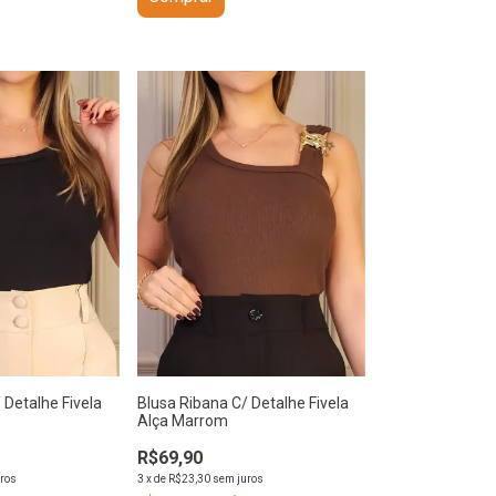
 Detalhe Fivela
Blusa Ribana C/ Detalhe Fivela
Alça Marrom
R$69,90
ros
3
x
de
R$23,30
sem juros