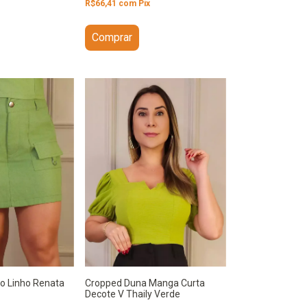
R$66,41
com
Pix
Comprar
Cropped Duna Manga Curta
go Linho Renata
Decote V Thaily Verde