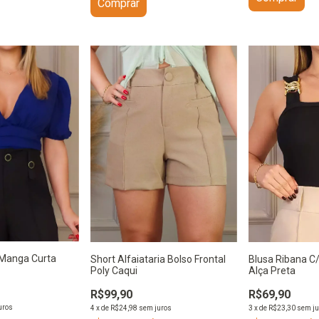
Comprar
Manga Curta
Blusa Ribana C/
Short Alfaiataria Bolso Frontal
Alça Preta
Poly Caqui
R$69,90
R$99,90
uros
3
x
de
R$23,30
sem ju
4
x
de
R$24,98
sem juros