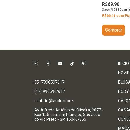
R$69,90
3
x
de
R$23,30
sem j
R$66,41
com
Pix
Comprar
INÍCIO
NOVI
5517996597617
BLUS
(17) 99659-7617
BODY
contato@laralu.store
CALÇ
Av. Alfredo Antônio de Oliveira, 2077 -
CASA
Box 126 - Jardim Planalto, São José
do Rio Preto - SP, 15046-355
CONJ
MACA