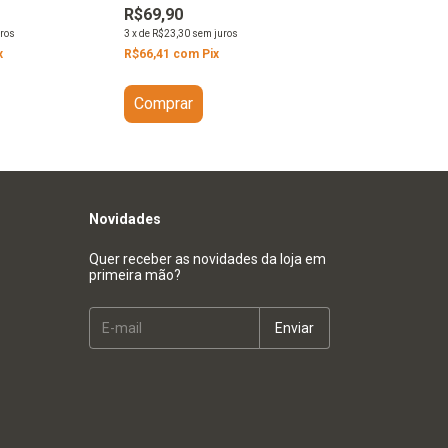
R$69,90
3
x
de
R$23,30
sem juros
ros
R$66,41
com
Pix
x
Comprar
Novidades
Quer receber as novidades da loja em
primeira mão?