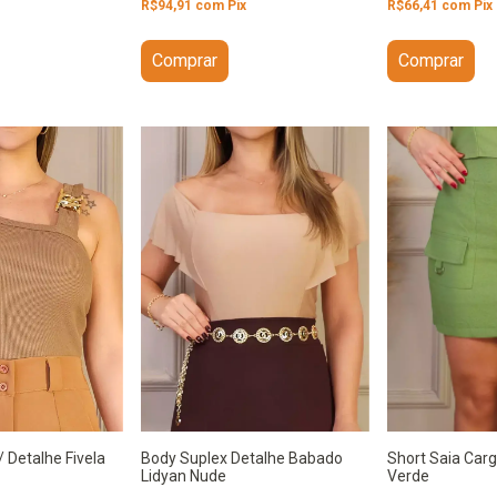
R$66,41
com
Pix
R$94,91
com
Pix
Comprar
Comprar
Short Saia Car
Body Suplex Detalhe Babado
 Detalhe Fivela
Verde
Lidyan Nude