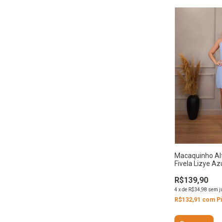
Macaquinho Alf
Fivela Lizye Az
R$139,90
4
x
de
R$34,98
sem j
R$132,91
com
P