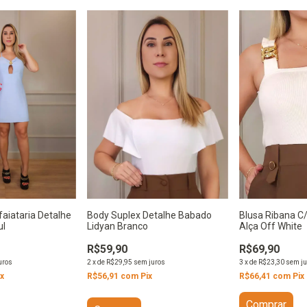
Blusa Ribana C/
aiataria Detalhe
Body Suplex Detalhe Babado
Alça Off White
ul
Lidyan Branco
R$69,90
R$59,90
3
x
de
R$23,30
sem ju
uros
2
x
de
R$29,95
sem juros
R$66,41
com
Pix
ix
R$56,91
com
Pix
Comprar