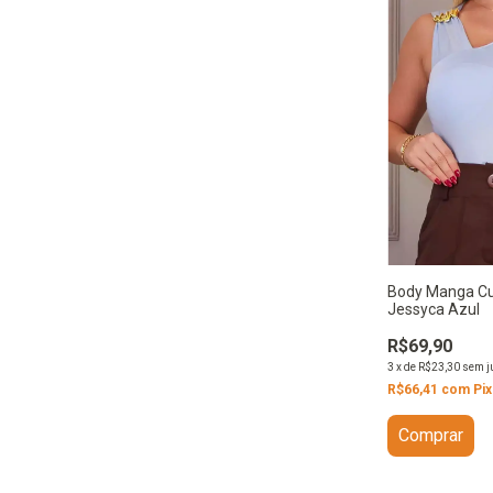
Body Manga Cur
Jessyca Azul
R$69,90
3
x
de
R$23,30
sem j
R$66,41
com
Pix
Comprar