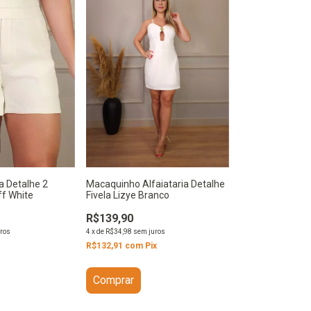
ia Detalhe 2
Macaquinho Alfaiataria Detalhe
ff White
Fivela Lizye Branco
R$139,90
ros
4
x
de
R$34,98
sem juros
R$132,91
com
Pix
Comprar