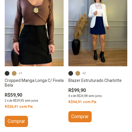
+2
+1
Blazer Estruturado Charlotte
Cropped Manga Longa C/ Fivela
Bela
R$99,90
R$59,90
4
x
de
R$24,98
sem juros
2
x
de
R$29,95
sem juros
R$94,91
com
Pix
R$56,91
com
Pix
Comprar
Comprar