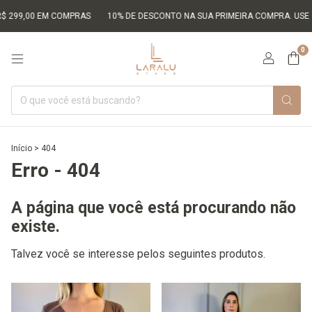
99,00 EM COMPRAS
10% DE DESCONTO NA SUA PRIMEIRA COMPRA. USE O C
0
Início
>
404
Erro - 404
A página que você está procurando não
existe.
Talvez você se interesse pelos seguintes produtos.