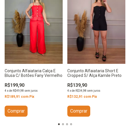
Conjunto Alfaiataria Short E
Conjunto Alfaiataria Calça E
Cropped S/ Alça Kamile Preto
Blusa C/ Botões Fany Vermelho
R$139,90
R$199,90
4
x
de
R$34,98
sem juros
4
x
de
R$49,98
sem juros
R$132,91
com
Pix
R$189,91
com
Pix
Comprar
Comprar