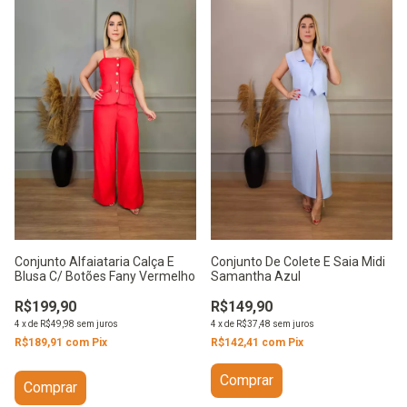
Conjunto De Colete E Saia Midi
Conjunto Alfaiataria Calça E
Samantha Azul
Blusa C/ Botões Fany Vermelho
R$149,90
R$199,90
4
x
de
R$37,48
sem juros
4
x
de
R$49,98
sem juros
R$142,41
com
Pix
R$189,91
com
Pix
Comprar
Comprar