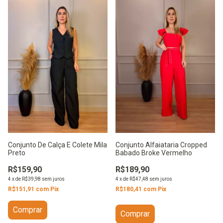
Conjunto Alfaiataria Cropped
Conjunto De Calça E Colete Mila
Babado Broke Vermelho
Preto
R$189,90
R$159,90
4
x
de
R$47,48
sem juros
4
x
de
R$39,98
sem juros
R$180,41
com
Pix
R$151,91
com
Pix
Comprar
Comprar