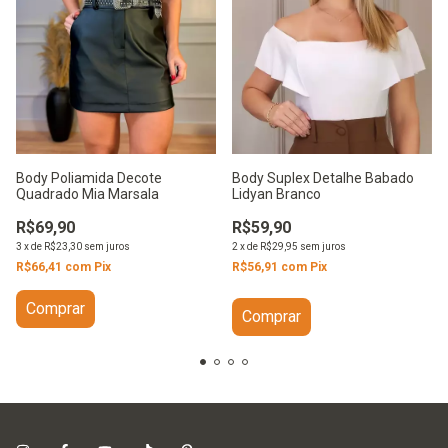
Body Poliamida Decote
Body Suplex Detalhe Babado
Quadrado Mia Marsala
Lidyan Branco
R$69,90
R$59,90
3
x
de
R$23,30
sem juros
2
x
de
R$29,95
sem juros
R$66,41
com
Pix
R$56,91
com
Pix
Comprar
Comprar